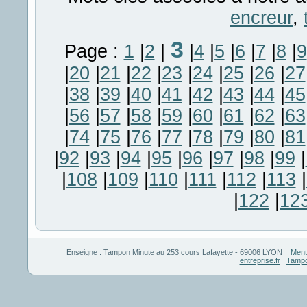
encreur
,
3
Page :
1
|
2
|
|
4
|
5
|
6
|
7
|
8
|
9
|
20
|
21
|
22
|
23
|
24
|
25
|
26
|
27
|
38
|
39
|
40
|
41
|
42
|
43
|
44
|
45
|
56
|
57
|
58
|
59
|
60
|
61
|
62
|
63
|
74
|
75
|
76
|
77
|
78
|
79
|
80
|
81
|
92
|
93
|
94
|
95
|
96
|
97
|
98
|
99
|
|
108
|
109
|
110
|
111
|
112
|
113
|
|
122
|
12
Enseigne :
Tampon Minute
au
253 cours Lafayette
-
69006
LYON
Ment
entreprise.fr
Tampo