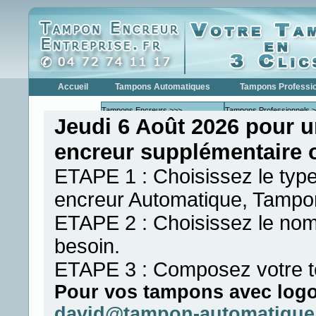
Accueil
Tampons Automatiques
Tampons Professi
Tampons Encreurs >>>
Tampons Professionnels 
Jeudi 6 Août 2026 pour 
Tampons Encreurs COLOP
Tampons Profe
encreur supplémentaire 
Tampons Encreurs
Tampons Profe
TRODAT
Tampons Dateurs >>>
Tampons Dateurs >>>
ETAPE 1 : Choisissez le typ
Tampons Dateurs COLOP
Tampons Date
encreur Automatique, Tampon
Tampons Dateurs TRODAT
Tampons Date
ETAPE 2 : Choisissez le nom
Tampons Numéroteur >>>
Tampons Numéroteurs >>
Tampons Numéroteur
Tampons Numé
besoin.
COLOP
Tampons Numéroteur
Tampons Numé
ETAPE 3 : Composez votre t
TRODAT
Tampons de Poche
Pour vos tampons avec logo 
Formules Commerciales
david@tampon-automatique.