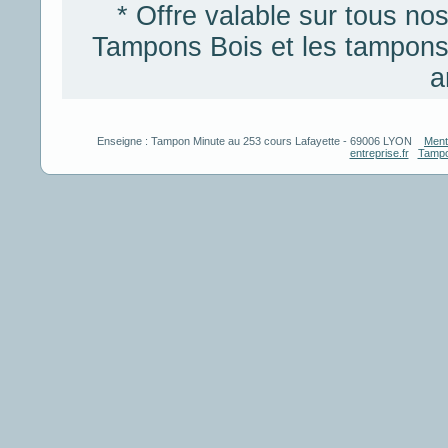
* Offre valable sur tous n
Tampons Bois et les tampons
a
Enseigne :
Tampon Minute
au
253 cours Lafayette
-
69006
LYON
Ment
entreprise.fr
Tampo