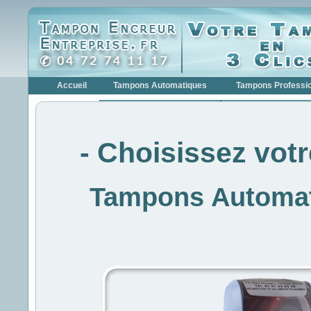
Accueil
Tampons Automatiques
Tampons Professi
Tampons Encreurs >>>
Tampons Professionnels 
Tampons Encreurs COLOP
Tampons Profe
- Choisissez vot
Tampons Encreurs
Tampons Profe
TRODAT
Tampons Dateurs >>>
Tampons Dateurs >>>
Tampons Dateurs COLOP
Tampons Date
Tampons Automat
Tampons Dateurs TRODAT
Tampons Date
Tampons Numéroteur >>>
Tampons Numéroteurs >>
Tampons Numéroteur
Tampons Numé
COLOP
Tampons Numéroteur
Tampons Numé
TRODAT
Tampons de Poche
Formules Commerciales