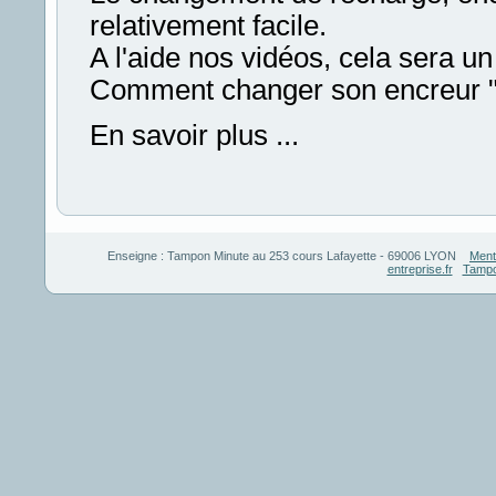
relativement facile.
A l'aide nos vidéos, cela sera un
Comment changer son encreur 
En savoir plus ...
Enseigne :
Tampon Minute
au
253 cours Lafayette
-
69006
LYON
Ment
entreprise.fr
Tampo