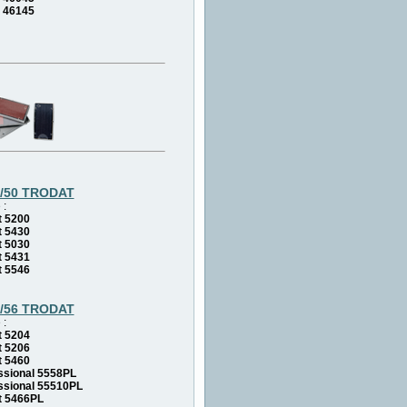
 46145
6/50 TRODAT
 :
 5200
 5430
 5030
 5431
 5546
6/56 TRODAT
 :
 5204
 5206
 5460
sional 5558PL
sional 55510PL
t 5466PL