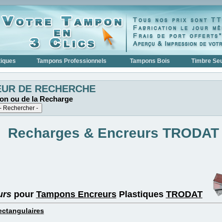
iques
Tampons Professionnels
Tampons Bois
Timbre Seu
EUR DE RECHERCHE
on ou de la Recharge
Recharges & Encreurs TRODAT
urs
pour
Tampons Encreurs
Plastiques
TRODAT
ctangulaires