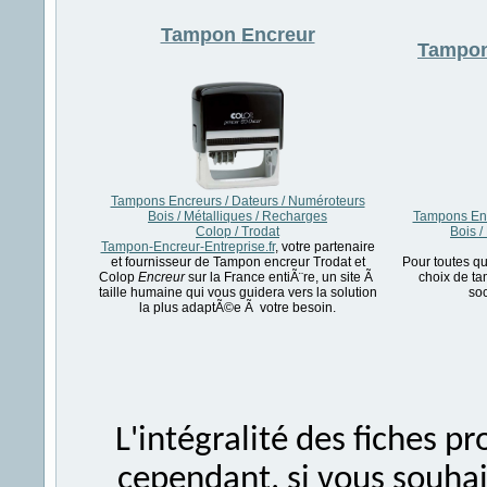
Tampon
Encreur
Tampo
Tampons Encreurs / Dateurs / Numéroteurs
Bois / Métalliques / Recharges
Tampons Enc
Colop / Trodat
Bois /
Tampon-Encreur-Entreprise.fr
, votre partenaire
et fournisseur de Tampon encreur Trodat et
Pour toutes qu
Colop
Encreur
sur la France entiÃ¨re, un site Ã
choix de ta
taille humaine qui vous guidera vers la solution
soc
la plus adaptÃ©e Ã votre besoin.
L'intégralité des fiches 
cependant, si vous souhait