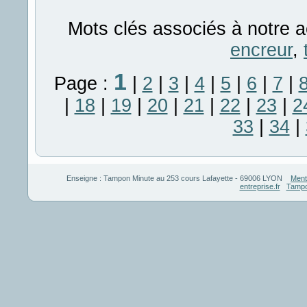
Mots clés associés à notre a
encreur
,
1
Page :
|
2
|
3
|
4
|
5
|
6
|
7
|
|
18
|
19
|
20
|
21
|
22
|
23
|
2
33
|
34
|
Enseigne :
Tampon Minute
au
253 cours Lafayette
-
69006
LYON
Ment
entreprise.fr
Tampo