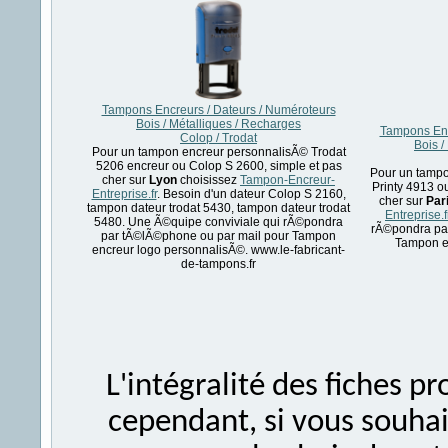
Tampons Encreurs / Dateurs / Numéroteurs
Bois / Métalliques / Recharges
Tampons Enc
Colop / Trodat
Bois /
Pour un tampon encreur personnalisÃ© Trodat
5206 encreur ou Colop S 2600, simple et pas
Pour un tampo
cher sur
Lyon
choisissez
Tampon-Encreur-
Printy 4913 ou
Entreprise.fr
. Besoin d'un dateur Colop S 2160,
cher sur
Par
tampon dateur trodat 5430, tampon dateur trodat
Entreprise.f
5480. Une Ã©quipe conviviale qui rÃ©pondra
rÃ©pondra pa
par tÃ©lÃ©phone ou par mail pour Tampon
Tampon e
encreur logo personnalisÃ©. www.le-fabricant-
de-tampons.fr
L'intégralité des fiches 
cependant, si vous souhait