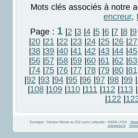
Mots clés associés à notre a
encreur
,
1
Page :
|
2
|
3
|
4
|
5
|
6
|
7
|
8
|
9
|
20
|
21
|
22
|
23
|
24
|
25
|
26
|
27
|
38
|
39
|
40
|
41
|
42
|
43
|
44
|
45
|
56
|
57
|
58
|
59
|
60
|
61
|
62
|
63
|
74
|
75
|
76
|
77
|
78
|
79
|
80
|
81
|
92
|
93
|
94
|
95
|
96
|
97
|
98
|
99
|
|
108
|
109
|
110
|
111
|
112
|
113
|
|
122
|
12
Enseigne :
Tampon Minute
au
253 cours Lafayette
-
69006
LYON
Ment
entreprise.fr
Tampo