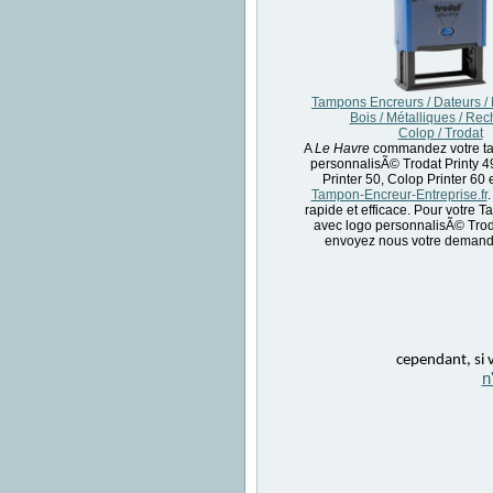
Tampons Encreurs / Dateurs /
Bois / Métalliques / Re
Colop / Trodat
A
Le Havre
commandez votre t
personnalisÃ© Trodat Printy 
Printer 50, Colop Printer 60 
Tampon-Encreur-Entreprise.fr
.
rapide et efficace. Pour votre 
avec logo personnalisÃ© Trod
envoyez nous votre demande
cependant, si v
n