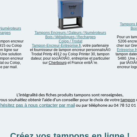
Tampons E
 Numéroteurs
Boi
charges
Tampons Encreurs / Dateurs / Numéroteurs
Bois / Métalliques / Recharges
Pour un tam
ampon encreur
Colop / Trodat
5206 encre
4915 ou Colop
Tampon-Encreur-Entreprise.fr
, votre partenaire
cher sur
Gre
en ligne sur
et fournisseur de tampon encreur personnalisÃ©
Entreprise.fr
 Une solution
Trodat Printy 4912 ou Colop Printer 30, tampon
tampon dateu
Tampon encreur
dateur, pour sociÃ©tÃ©, entreprise et particulier
5480. Une 
at ou Colop,
sur
Cherbourg
et France entiÃ¨re.
par tÃ©lÃ
 par mail.
encreur log
L'intégralité des fiches produits tampons sont renseignées,
ous souhaitiez obtenir l'aide d'un conseiller pour le choix de votre
tampon
'hésitez pas à nous contacter par mail
ou par téléphone au 04 78 52 01
Créez vos tampons en ligne !