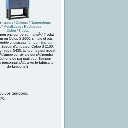
ncreurs / Dateurs / Numéroteurs
s / Métalliques / Recharges
Colop / Trodat
pon encreur personnalisÃ© Trodat
ur ou Colop S 2600, simple et pas
noble
choisissez
Tampon-Encreur-
. Besoin d'un dateur Colop S 2160,
r trodat 5430, tampon dateur trodat
Ã©quipe conviviale qui rÃ©pondra
©phone ou par mail pour Tampon
o personnalisÃ©. www.le-fabricant-
de-tampons.fr
ou vos
tampons
,
 70.