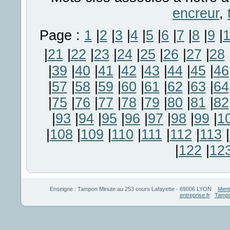
encreur
,
Page :
1
|
2
|
3
|
4
|
5
|
6
|
7
|
8
|
9
|
|
21
|
22
|
23
|
24
|
25
|
26
|
27
|
28
|
39
|
40
|
41
|
42
|
43
|
44
|
45
|
46
|
57
|
58
|
59
|
60
|
61
|
62
|
63
|
64
|
75
|
76
|
77
|
78
|
79
|
80
|
81
|
82
|
93
|
94
|
95
|
96
|
97
|
98
|
99
|
1
|
108
|
109
|
110
|
111
|
112
|
113
|
|
122
|
12
Enseigne :
Tampon Minute
au
253 cours Lafayette
-
69006
LYON
Ment
entreprise.fr
Tampo