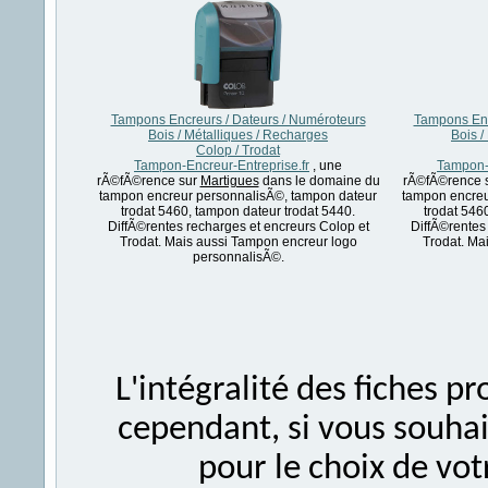
Tampons Encreurs / Dateurs / Numéroteurs
Tampons Enc
Bois / Métalliques / Recharges
Bois /
Colop / Trodat
Tampon-Encreur-Entreprise.fr
, une
Tampon-E
rÃ©fÃ©rence sur
Martigues
dans le domaine du
rÃ©fÃ©rence 
tampon encreur personnalisÃ©, tampon dateur
tampon encreu
trodat 5460, tampon dateur trodat 5440.
trodat 546
DiffÃ©rentes recharges et encreurs Colop et
DiffÃ©rentes
Trodat. Mais aussi Tampon encreur logo
Trodat. Ma
personnalisÃ©.
L'intégralité des fiches 
cependant, si vous souhait
pour le choix de vo