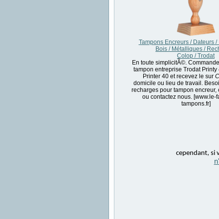
Tampons Encreurs / Dateurs /
Bois / Métalliques / Re
Colop / Trodat
En toute simplicitÃ©. Commandez
tampon entreprise Trodat Print
Printer 40 et recevez le sur
C
domicile ou lieu de travail. Beso
recharges pour tampon encreur
ou contactez nous. [www.le-f
tampons.fr]
cependant, si v
n