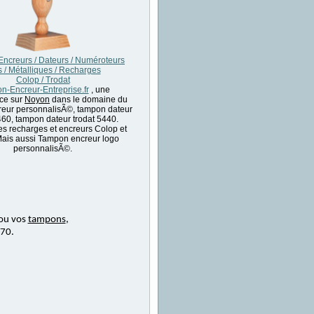
ncreurs / Dateurs / Numéroteurs
s / Métalliques / Recharges
Colop / Trodat
-Encreur-Entreprise.fr
, une
ce sur
Noyon
dans le domaine du
eur personnalisÃ©, tampon dateur
460, tampon dateur trodat 5440.
es recharges et encreurs Colop et
Mais aussi Tampon encreur logo
personnalisÃ©.
ou vos
tampons
,
 70.