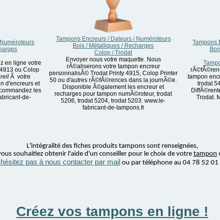
Tampons Encreurs / Dateurs / Numéroteurs
 Numéroteurs
Tampons E
Bois / Métalliques / Recharges
charges
Boi
Colop / Trodat
Envoyer nous votre maquette. Nous
 en ligne votre
Tampon
rÃ©aliserons votre tampon encreur
y 4913 ou Colop
rÃ©fÃ©ren
personnalisÃ© Trodat Printy 4915, Colop Printer
reil
Ã votre
tampon encr
50 ou d'autres rÃ©fÃ©rences dans la journÃ©e.
in d'encreurs et
trodat 5
Disponible Ã©galement les encreur et
, commandez les
DiffÃ©rent
recharges pour tampon numÃ©roteur, trodat
abricant-de-
Trodat. 
5206, trodat 5204, trodat 5203. www.le-
fabricant-de-tampons.fr
L'intégralité des fiches produits tampons sont renseignées,
ous souhaitiez obtenir l'aide d'un conseiller pour le choix de votre
tampon
'hésitez pas à nous contacter par mail
ou par téléphone au 04 78 52 01
Créez vos tampons en ligne !