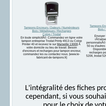
Tampons Enc
Tampons Encreurs / Dateurs / Numéroteurs
Bois /
Bois / Métalliques / Recharges
Colop / Trodat
Envoyer 
En toute simplicitÃ©. Commandez en ligne votre
rÃ©alise
tampon entreprise Trodat Printy 4913 ou Colop
personnalisÃ© 
Printer 40 et recevez le sur
Marseille 13009
Ã
50 ou d'autres
votre domicile ou lieu de travail. Besoin
Disponibl
d'encreurs et recharges pour tampon encreur,
recharges po
commandez les ou contactez nous. [www.le-
5206, trodat 52
fabricant-de-tampons.fr]
L'intégralité des fiches 
cependant, si vous souhait
pour le choix de vo