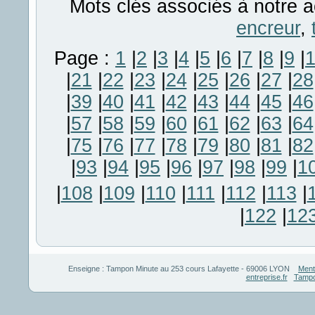
Mots clés associés à notre a
encreur
,
Page :
1
|
2
|
3
|
4
|
5
|
6
|
7
|
8
|
9
|
|
21
|
22
|
23
|
24
|
25
|
26
|
27
|
28
|
39
|
40
|
41
|
42
|
43
|
44
|
45
|
46
|
57
|
58
|
59
|
60
|
61
|
62
|
63
|
64
|
75
|
76
|
77
|
78
|
79
|
80
|
81
|
82
|
93
|
94
|
95
|
96
|
97
|
98
|
99
|
1
|
108
|
109
|
110
|
111
|
112
|
113
|
|
122
|
12
Enseigne :
Tampon Minute
au
253 cours Lafayette
-
69006
LYON
Ment
entreprise.fr
Tampo