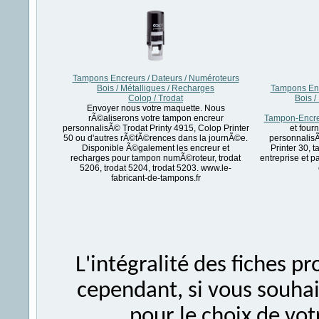
Tampons Encreurs / Dateurs / Numéroteurs
Bois / Métalliques / Recharges
Tampons Enc
Colop / Trodat
Bois /
Envoyer nous votre maquette. Nous
rÃ©aliserons votre tampon encreur
Tampon-Encreu
personnalisÃ© Trodat Printy 4915, Colop Printer
et four
50 ou d'autres rÃ©fÃ©rences dans la journÃ©e.
personnalisÃ
Disponible Ã©galement les encreur et
Printer 30, 
recharges pour tampon numÃ©roteur, trodat
entreprise et pa
5206, trodat 5204, trodat 5203. www.le-
fabricant-de-tampons.fr
L'intégralité des fiches 
cependant, si vous souhait
pour le choix de vo