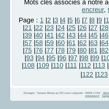
Mots clés associés à notre a
encreur
,
Page :
1
|
2
|
3
|
4
|
5
|
6
|
7
|
8
|
9
|
|
21
|
22
|
23
|
24
|
25
|
26
|
27
|
28
|
39
|
40
|
41
|
42
|
43
|
44
|
45
|
46
|
57
|
58
|
59
|
60
|
61
|
62
|
63
|
64
|
75
|
76
|
77
|
78
|
79
|
80
|
81
|
82
|
93
|
94
|
95
|
96
|
97
|
98
|
99
|
1
|
108
|
109
|
110
|
111
|
112
|
113
|
|
122
|
123
Enseigne :
Tampon Minute
au
253 cours Lafayette
-
69006
LYON
Ment
entreprise.fr
Tampo