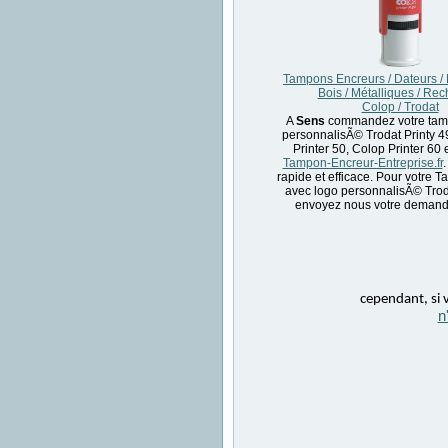
Tampons Encreurs / Dateurs /
Bois / Métalliques / Re
Colop / Trodat
A
Sens
commandez votre tam
personnalisÃ© Trodat Printy 
Printer 50, Colop Printer 60 
Tampon-Encreur-Entreprise.fr
.
rapide et efficace. Pour votre 
avec logo personnalisÃ© Trod
envoyez nous votre demande
cependant, si v
n