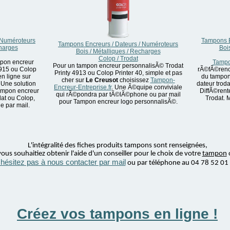
 Numéroteurs
Tampons E
Tampons Encreurs / Dateurs / Numéroteurs
charges
Boi
Bois / Métalliques / Recharges
Colop / Trodat
pon encreur
Tampon
Pour un tampon encreur personnalisÃ© Trodat
4915 ou Colop
rÃ©fÃ©ren
Printy 4913 ou Colop Printer 40, simple et pas
en ligne sur
du tampon
cher sur
Le Creusot
choisissez
Tampon-
 Une solution
dateur trod
Encreur-Entreprise.fr
. Une Ã©quipe conviviale
Tampon encreur
DiffÃ©rent
qui rÃ©pondra par tÃ©lÃ©phone ou par mail
at ou Colop,
Trodat. 
pour Tampon encreur logo personnalisÃ©.
 par mail.
L'intégralité des fiches produits tampons sont renseignées,
ous souhaitiez obtenir l'aide d'un conseiller pour le choix de votre
tampon
'hésitez pas à nous contacter par mail
ou par téléphone au 04 78 52 01
Créez vos tampons en ligne !