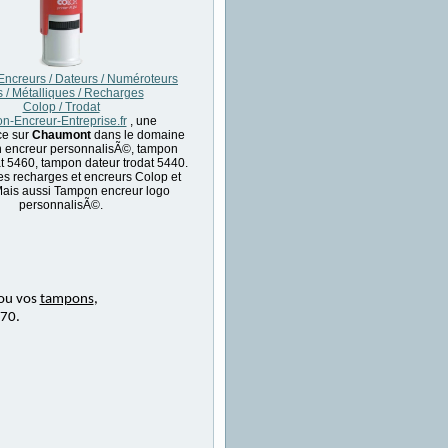
ncreurs / Dateurs / Numéroteurs
s / Métalliques / Recharges
Colop / Trodat
-Encreur-Entreprise.fr
, une
ce sur
Chaumont
dans le domaine
 encreur personnalisÃ©, tampon
at 5460, tampon dateur trodat 5440.
es recharges et encreurs Colop et
Mais aussi Tampon encreur logo
personnalisÃ©.
ou vos
tampons
,
 70.