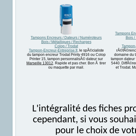
Tampons Enc
Tampons Encreurs / Dateurs / Numéroteurs
Bois /
Bois / Métalliques / Recharges
Colop / Trodat
Tampon-E
Tampon-Encreur-Entreprise.fr
, le spÃ©cialiste
rÃ©fÃ©renc
du tampon encreur Trodat Printy 4916 ou Colop
domaine du t
Printer 15, tampon personnalisÃ© dateur sur
tampon dateur 
Marseille 13012
. Rapide et pas cher. Bon Ã tirer
5440. DiffÃ©re
ou maquette par mail.
et Trodat. 
L'intégralité des fiches 
cependant, si vous souhait
pour le choix de vo