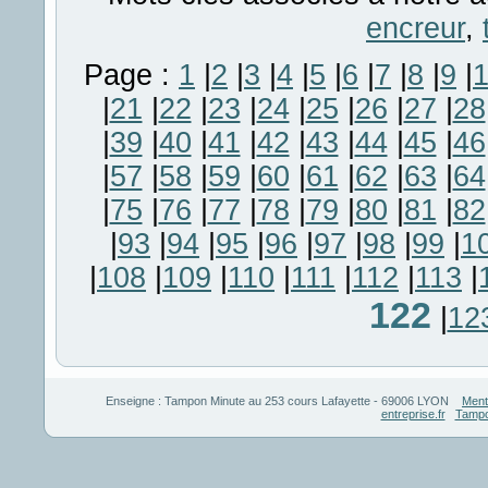
encreur
,
Page :
1
|
2
|
3
|
4
|
5
|
6
|
7
|
8
|
9
|
|
21
|
22
|
23
|
24
|
25
|
26
|
27
|
28
|
39
|
40
|
41
|
42
|
43
|
44
|
45
|
46
|
57
|
58
|
59
|
60
|
61
|
62
|
63
|
64
|
75
|
76
|
77
|
78
|
79
|
80
|
81
|
82
|
93
|
94
|
95
|
96
|
97
|
98
|
99
|
1
|
108
|
109
|
110
|
111
|
112
|
113
|
122
|
12
Enseigne :
Tampon Minute
au
253 cours Lafayette
-
69006
LYON
Ment
entreprise.fr
Tampo