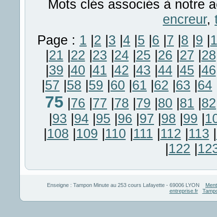
Mots clés associés à notre a
encreur
,
Page :
1
|
2
|
3
|
4
|
5
|
6
|
7
|
8
|
9
|
|
21
|
22
|
23
|
24
|
25
|
26
|
27
|
28
|
39
|
40
|
41
|
42
|
43
|
44
|
45
|
46
|
57
|
58
|
59
|
60
|
61
|
62
|
63
|
64
75
|
76
|
77
|
78
|
79
|
80
|
81
|
82
|
93
|
94
|
95
|
96
|
97
|
98
|
99
|
1
|
108
|
109
|
110
|
111
|
112
|
113
|
|
122
|
12
Enseigne :
Tampon Minute
au
253 cours Lafayette
-
69006
LYON
Ment
entreprise.fr
Tampo