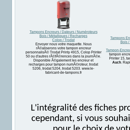
Tampons Encreurs / Dateurs / Numéroteurs
Bois / Métalliques / Recharges
Tampons Enc
Colop / Trodat
Bois /
Envoyer nous votre maquette. Nous
rÃ©aliserons votre tampon encreur
Tampon-Encreur
personnalisÃ© Trodat Printy 4915, Colop Printer
tampon encre
50 ou d'autres rÃ©fÃ©rences dans la journÃ©e.
Printer 15, 
Disponible Ã©galement les encreur et
Auch
. Rap
recharges pour tampon numÃ©roteur, trodat
5206, trodat 5204, trodat 5203. www.le-
fabricant-de-tampons.fr
L'intégralité des fiches 
cependant, si vous souhait
pour le choix de vo