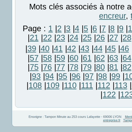
Mots clés associés à notre a
encreur
,
Page :
1
|
2
|
3
|
4
|
5
|
6
|
7
|
8
|
9
|
|
21
|
22
|
23
|
24
|
25
|
26
|
27
|
28
|
39
|
40
|
41
|
42
|
43
|
44
|
45
|
46
|
57
|
58
|
59
|
60
|
61
|
62
|
63
|
64
|
75
|
76
|
77
|
78
|
79
|
80
|
81
|
82
|
93
|
94
|
95
|
96
|
97
|
98
|
99
|
1
|
108
|
109
|
110
|
111
|
112
|
113
|
|
122
|
12
Enseigne :
Tampon Minute
au
253 cours Lafayette
-
69006
LYON
Ment
entreprise.fr
Tampo