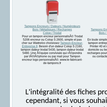
Tampons Encreurs / Dateurs / Numéroteurs
Bois / Métalliques / Recharges
Tampons Enc
Colop / Trodat
Bois /
Pour un tampon encreur personnalisÃ© Trodat
5206 encreur ou Colop S 2600, simple et pas
En toute simpl
cher sur
Wattrelos
choisissez
Tampon-Encreur-
tampon entrep
Entreprise.fr
. Besoin d'un dateur Colop S 2160,
Printer 40 et
tampon dateur trodat 5430, tampon dateur trodat
domicile ou lie
5480. Une Ã©quipe conviviale qui rÃ©pondra
recharges pou
par tÃ©lÃ©phone ou par mail pour Tampon
ou contacte
encreur logo personnalisÃ©. www.le-fabricant-
de-tampons.fr
L'intégralité des fiches 
cependant, si vous souhait