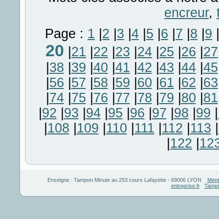
encreur
,
Page :
1
|
2
|
3
|
4
|
5
|
6
|
7
|
8
|
9
20
|
21
|
22
|
23
|
24
|
25
|
26
|
27
|
38
|
39
|
40
|
41
|
42
|
43
|
44
|
45
|
56
|
57
|
58
|
59
|
60
|
61
|
62
|
63
|
74
|
75
|
76
|
77
|
78
|
79
|
80
|
81
|
92
|
93
|
94
|
95
|
96
|
97
|
98
|
99
|
|
108
|
109
|
110
|
111
|
112
|
113
|
|
122
|
12
Enseigne :
Tampon Minute
au
253 cours Lafayette
-
69006
LYON
Ment
entreprise.fr
Tampo