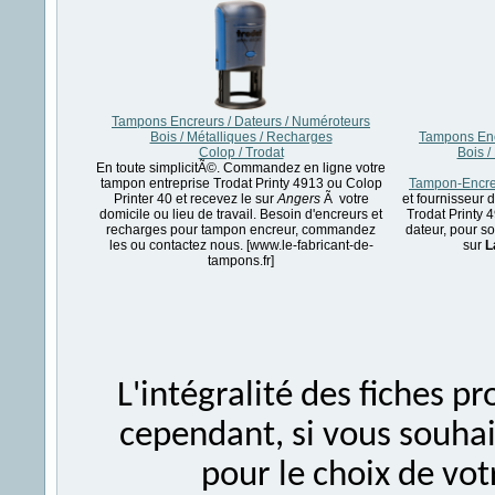
Tampons Encreurs / Dateurs / Numéroteurs
Bois / Métalliques / Recharges
Tampons Enc
Colop / Trodat
Bois /
En toute simplicitÃ©. Commandez en ligne votre
tampon entreprise Trodat Printy 4913 ou Colop
Tampon-Encreu
Printer 40 et recevez le sur
Angers
Ã votre
et fournisseur
domicile ou lieu de travail. Besoin d'encreurs et
Trodat Printy 
recharges pour tampon encreur, commandez
dateur, pour so
les ou contactez nous. [www.le-fabricant-de-
sur
L
tampons.fr]
L'intégralité des fiches 
cependant, si vous souhait
pour le choix de vo