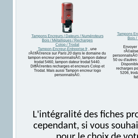
Tampons Enc
Tampons Encreurs / Dateurs / Numéroteurs
Bois /
Bois / Métalliques / Recharges
Colop / Trodat
Envoyer 
Tampon-Encreur-Entreprise.fr
, une
rÃ©alise
rÃ©fÃ©rence sur
Paris 20
dans le domaine du
personnalisÃ© 
tampon encreur personnalisÃ©, tampon dateur
50 ou d'autres
trodat 5460, tampon dateur trodat 5440.
Disponibl
DiffÃ©rentes recharges et encreurs Colop et
recharges po
Trodat. Mais aussi Tampon encreur logo
5206, trod
personnalisÃ©.
fa
L'intégralité des fiches 
cependant, si vous souhait
pour le choix de vo