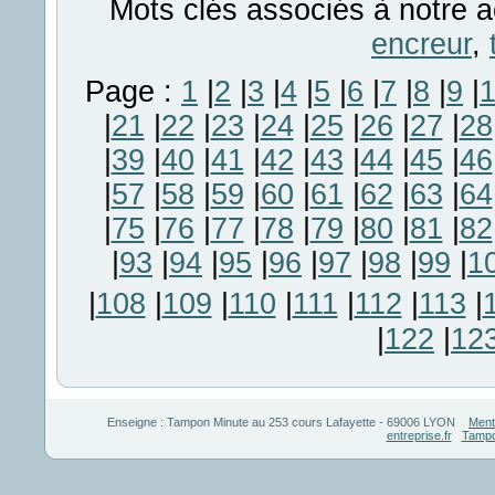
Mots clés associés à notre a
encreur
,
Page :
1
|
2
|
3
|
4
|
5
|
6
|
7
|
8
|
9
|
|
21
|
22
|
23
|
24
|
25
|
26
|
27
|
28
|
39
|
40
|
41
|
42
|
43
|
44
|
45
|
46
|
57
|
58
|
59
|
60
|
61
|
62
|
63
|
64
|
75
|
76
|
77
|
78
|
79
|
80
|
81
|
82
|
93
|
94
|
95
|
96
|
97
|
98
|
99
|
1
|
108
|
109
|
110
|
111
|
112
|
113
|
|
122
|
12
Enseigne :
Tampon Minute
au
253 cours Lafayette
-
69006
LYON
Ment
entreprise.fr
Tampo