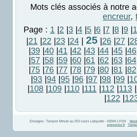
Mots clés associés à notre a
encreur
,
Page :
1
|
2
|
3
|
4
|
5
|
6
|
7
|
8
|
9
|
25
|
21
|
22
|
23
|
24
|
|
26
|
27
|
2
|
39
|
40
|
41
|
42
|
43
|
44
|
45
|
46
|
57
|
58
|
59
|
60
|
61
|
62
|
63
|
64
|
75
|
76
|
77
|
78
|
79
|
80
|
81
|
82
|
93
|
94
|
95
|
96
|
97
|
98
|
99
|
1
|
108
|
109
|
110
|
111
|
112
|
113
|
|
122
|
12
Enseigne :
Tampon Minute
au
253 cours Lafayette
-
69006
LYON
Ment
entreprise.fr
Tampo