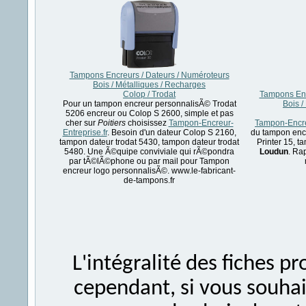
Tampons Encreurs / Dateurs / Numéroteurs
Bois / Métalliques / Recharges
Colop / Trodat
Tampons Enc
Pour un tampon encreur personnalisÃ© Trodat
Bois /
5206 encreur ou Colop S 2600, simple et pas
cher sur
Poitiers
choisissez
Tampon-Encreur-
Tampon-Encreu
Entreprise.fr
. Besoin d'un dateur Colop S 2160,
du tampon encr
tampon dateur trodat 5430, tampon dateur trodat
Printer 15, 
5480. Une Ã©quipe conviviale qui rÃ©pondra
Loudun
. Ra
par tÃ©lÃ©phone ou par mail pour Tampon
encreur logo personnalisÃ©. www.le-fabricant-
de-tampons.fr
L'intégralité des fiches 
cependant, si vous souhait